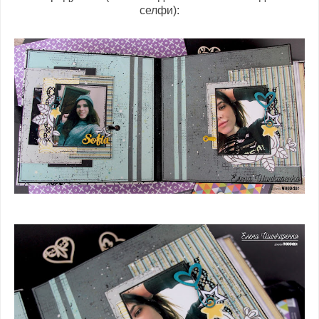
селфи):