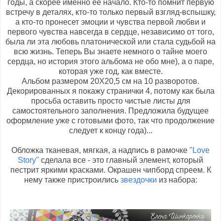
годы, а скорее именно ее начало. Кто-то помнит первую
встречу в деталях, кто-то только первый взгляд-вспышку,
а кто-то пронесет эмоции и чувства первой любви и
первого чувства навсегда в сердце, независимо от того,
была ли эта любовь платонической или стала судьбой на
всю жизнь. Теперь Вы знаете немного о тайне моего
сердца, но история этого альбома не обо мне), а о паре,
которая уже год, как вместе.
Альбом размером 20Х20,5 см на 10 разворотов.
Декорированных я покажу странички 4, потому как была
просьба оставить просто чистые листы для
самостоятельного заполнения. Предложила будущее
оформление уже с готовыми фото, так что продолжение
следует к концу года)...
Обложка тканевая, мягкая, а надпись в рамочке
"Love
Story"
сделала все - это главный элемент, который
пестрит яркими красками. Окрашен чипборд спреем. К
нему также пристроились
звездочки
из набора: