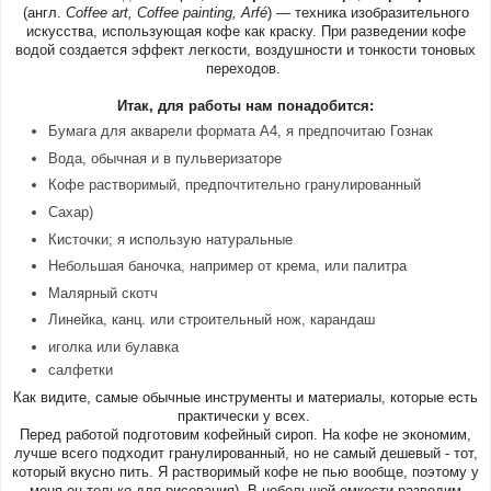
(
англ.
Сoffee art, Coffee painting, Arfé
) — техника
изобразительного
искусства
, использующая кофе как краску. При разведении кофе
водой создается эффект легкости, воздушности и тонкости тоновых
переходов.
Итак, для работы нам понадобится:
Бумага для акварели формата А4, я предпочитаю Гознак
Вода, обычная и в пульверизаторе
Кофе растворимый, предпочтительно гранулированный
Сахар)
Кисточки; я использую натуральные
Небольшая баночка, например от крема, или палитра
Малярный скотч
Линейка, канц. или строительный нож, карандаш
иголка или булавка
салфетки
Как видите, самые обычные инструменты и материалы, которые есть
практически у всех.
Перед работой подготовим кофейный сироп. На кофе не экономим,
лучше всего подходит гранулированный, но не самый дешевый - тот,
который вкусно пить. Я растворимый кофе не пью вообще, поэтому у
меня он только для рисования). В небольшой емкости разводим